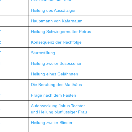
Heilung des Aussätzigen
Hauptmann von Kafarnaum
7
Heilung Schwiegermutter Petrus
2
Konsequenz der Nachfolge
7
Sturmstillung
4
Heilung zweier Besessener
Heilung eines Gelähmten
Die Berufung des Matthäus
7
Frage nach dem Fasten
Auferweckung Jairus Tochter
6
und Heilung blutflüssiger Frau
1
Heilung zweier Blinder