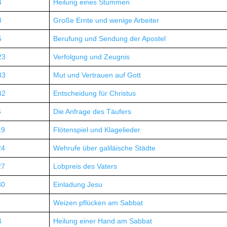
4
Heilung eines Stummen
8
Große Ernte und wenige Arbeiter
5
Berufung und Sendung der Apostel
23
Verfolgung und Zeugnis
33
Mut und Vertrauen auf Gott
42
Entscheidung für Christus
5
Die Anfrage des Täufers
19
Flötenspiel und Klagelieder
24
Wehrufe über galiläische Städte
27
Lobpreis des Vaters
30
Einladung Jesu
Weizen pflücken am Sabbat
4
Heilung einer Hand am Sabbat