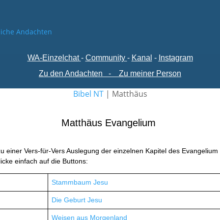
WA-
Einzelchat
-
Comm
unity
-
Kanal
-
Instagram
Zu den Andachten
-
Zu meiner Person
Bibel NT
|
Matthäus
Matthäus Evangelium
zu einer Vers-für-Vers Auslegung der einzelnen Kapitel des Evangelium
icke einfach auf die Buttons:
Stammbaum Jesu
Die Geburt Jesu
Weisen aus Morgenland