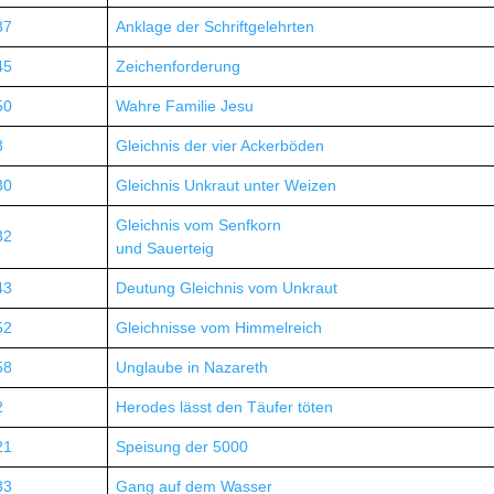
37
Anklage der Schriftgelehrten
45
Zeichenforderung
50
Wahre Familie Jesu
3
Gleichnis der vier Ackerböden
30
Gleichnis Unkraut unter Weizen
Gleichnis vom Senfkorn
32
und Sauerteig
43
Deutung Gleichnis vom Unkraut
52
Gleichnisse vom Himmelreich
58
Unglaube in Nazareth
2
Herodes lässt den Täufer töten
21
Speisung der 5000
33
Gang auf dem Wasser