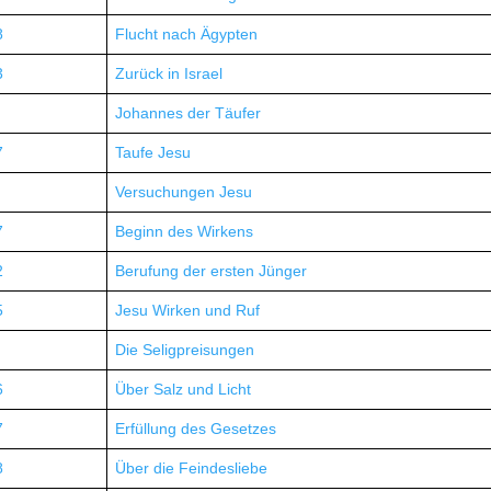
8
Flucht nach Ägypten
3
Zurück in Israel
Johannes der Täufer
7
Taufe Jesu
Versuchungen Jesu
7
Beginn des Wirkens
2
Berufung der ersten Jünger
5
Jesu Wirken und Ruf
Die Seligpreisungen
6
Über Salz und Licht
7
Erfüllung des Gesetzes
8
Über die Feindesliebe