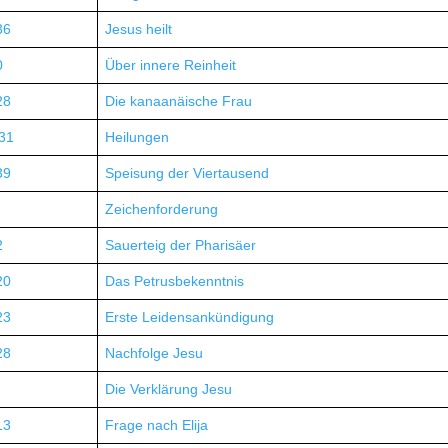
36
Jesus heilt
0
Über innere Reinheit
28
Die kanaanäische Frau
–31
Heilungen
39
Speisung der Viertausend
Zeichenforderung
2
Sauerteig der Pharisäer
20
Das Petrusbekenntnis
23
Erste Leidensankündigung
28
Nachfolge Jesu
Die Verklärung Jesu
13
Frage nach Elija