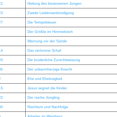
21
Heilung des besessenen Jungen
23
Zweite Leidensankündigung
27
Die Tempelsteuer
Der Größte im Himmelreich
Warnung vor der Sünde
14
Das verlorene Schaf
20
Die brüderliche Zurechtweisung
35
Der unbarmherzige Knecht
2
Ehe und Ehelosigkeit
15
Jesus segnet die Kinder
22
Der reiche Jüngling
30
Reichtum und Nachfolge
6
Arbeiter im Weinberg