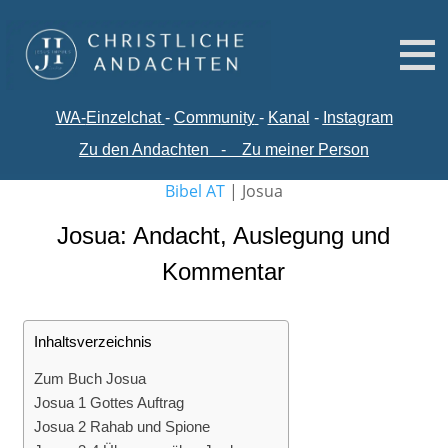
WA-
Einzelchat
-
Comm
unity
-
Kanal
-
Instagram
Zu den Andachten
-
Zu meiner Person
Bibel AT
|
Josua
Josua: Andacht, Auslegung und
Kommentar
Inhaltsverzeichnis
Zum Buch Josua
Josua 1 Gottes Auftrag
Josua 2 Rahab und Spione