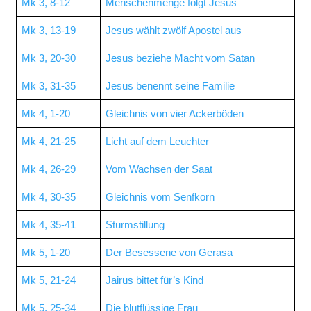
Mk 3, 8-12
Menschenmenge folgt Jesus
Mk 3, 13-19
Jesus wählt zwölf Apostel aus
Mk 3, 20-30
Jesus beziehe Macht vom Satan
Mk 3, 31-35
Jesus benennt seine Familie
Mk 4, 1-20
Gleichnis von vier Ackerböden
Mk 4, 21-25
Licht auf dem Leuchter
Mk 4, 26-29
Vom Wachsen der Saat
Mk 4, 30-35
Gleichnis vom Senfkorn
Mk 4, 35-41
Sturmstillung
Mk 5, 1-20
Der Besessene von Gerasa
Mk 5, 21-24
Jairus bittet für’s Kind
Mk 5, 25-34
Die blutflüssige Frau