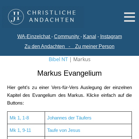
WA-
Einzelchat
-
Comm
unity
-
Kanal
-
Instagram
Zu den Andachten
-
Zu meiner Person
Bibel NT
|
Markus
Markus Evangelium
Hier geht's zu einer Vers-für-Vers Auslegung der einzelnen
Kapitel des Evangelium des Markus. Klicke einfach auf die
Buttons:
Mk 1, 1-8
Johannes der Täufers
Mk 1, 9-11
Taufe von Jesus