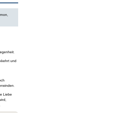
emon,
legenheit.
kkehrt und
och
erwinden.
ie Liebe
ird,
.