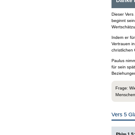
Danke 
Dieser Vers
beginnt sein
Wertschätzu
Indem er für
Vertrauen i
christlichen
Paulus nimm
für sein spä
Beziehungen
Frage: Wi
Menschen 
Vers 5 Gl
Phlm 1,5