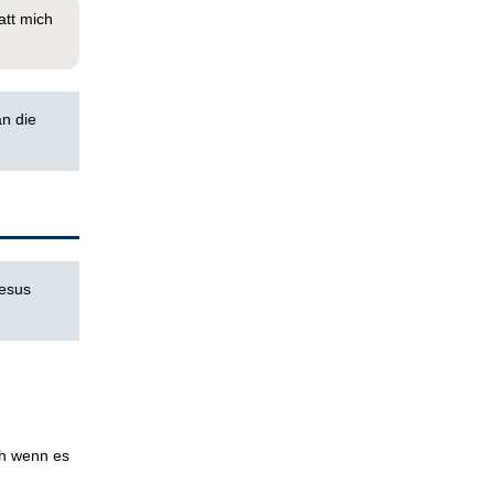
att mich
an die
Jesus
ch wenn es