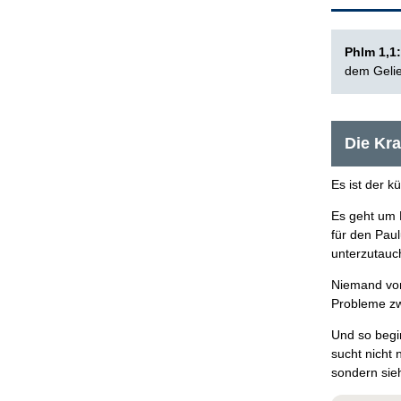
Phlm 1,1
dem Gelie
Die Kra
Es ist der k
Es geht um 
für den Pau
unterzutauc
Niemand von
Probleme zw
Und so begi
sucht nicht
sondern sieh