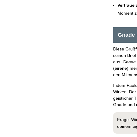
Vertraue
Moment zu
Gnade 
Diese Grußf
seinen Brief
aus.
Gnade
(eirēnē) me
den Mitmen
Indem Paulus
Wirken. Der 
geistlicher 
Gnade und d
Frage: Wi
deinem ei