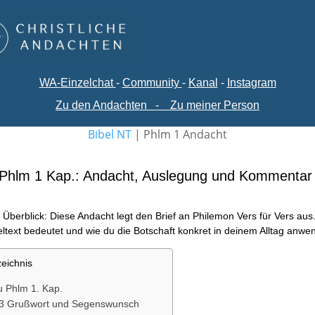
WA-
Einzelchat
-
Comm
unity
-
Kanal
-
Instagram
Zu den Andachten
-
Zu meiner Person
Bibel NT
|
Phlm 1 Andacht
Phlm 1 Kap.: Andacht, Auslegung und Kommentar
Überblick: Diese Andacht legt den Brief an Philemon Vers für Vers aus.
ltext bedeutet und wie du die Botschaft konkret in deinem Alltag anwe
zeichnis
u Phlm 1. Kap.
-3 Grußwort und Segenswunsch