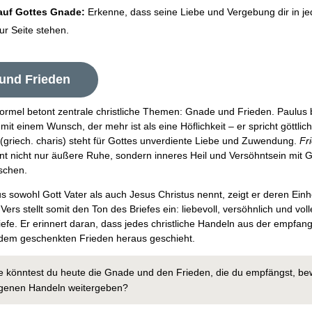
 auf Gottes Gnade:
Erkenne, dass seine Liebe und Vergebung dir in j
r Seite stehen.
und Frieden
ormel betont zentrale christliche Themen: Gnade und Frieden. Paulus 
 mit einem Wunsch, der mehr ist als eine Höflichkeit – er spricht göttli
(griech. charis) steht für Gottes unverdiente Liebe und Zuwendung.
Fr
int nicht nur äußere Ruhe, sondern inneres Heil und Versöhntsein mit G
schen.
 sowohl Gott Vater als auch Jesus Christus nennt, zeigt er deren Einh
Vers stellt somit den Ton des Briefes ein: liebevoll, versöhnlich und voll
Tiefe. Er erinnert daran, dass jedes christliche Handeln aus der empfa
em geschenkten Frieden heraus geschieht.
e könntest du heute die Gnade und den Frieden, die du empfängst, be
genen Handeln weitergeben?