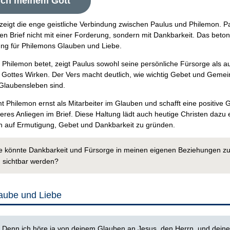
ich meinem Gott
 zeigt die enge geistliche Verbindung zwischen Paulus und Philemon. P
en Brief nicht mit einer Forderung, sondern mit Dankbarkeit. Das beton
ng für Philemons Glauben und Liebe.
 Philemon betet, zeigt Paulus sowohl seine persönliche Fürsorge als a
n Gottes Wirken. Der Vers macht deutlich, wie wichtig Gebet und Gemei
 Glaubensleben sind.
t Philemon ernst als Mitarbeiter im Glauben und schafft eine positive 
teres Anliegen im Brief. Diese Haltung lädt auch heutige Christen dazu 
 auf Ermutigung, Gebet und Dankbarkeit zu gründen.
e könnte Dankbarkeit und Fürsorge in meinen eigenen Beziehungen z
sichtbar werden?
aube und Liebe
:
Denn ich höre ja von deinem Glauben an Jesus, den Herrn, und deine