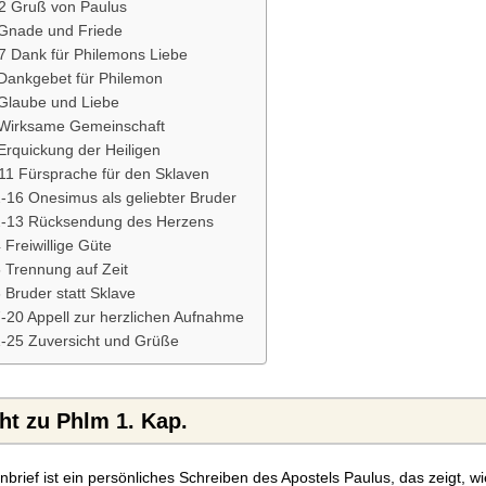
-2 Gruß von Paulus
 Gnade und Friede
7 Dank für Philemons Liebe
 Dankgebet für Philemon
 Glaube und Liebe
 Wirksame Gemeinschaft
Erquickung der Heiligen
11 Fürsprache für den Sklaven
-16 Onesimus als geliebter Bruder
2-13 Rücksendung des Herzens
 Freiwillige Güte
 Trennung auf Zeit
 Bruder statt Sklave
-20 Appell zur herzlichen Aufnahme
1-25 Zuversicht und Grüße
ht zu Phlm 1. Kap.
brief ist ein persönliches Schreiben des Apostels Paulus, das zeigt, wi