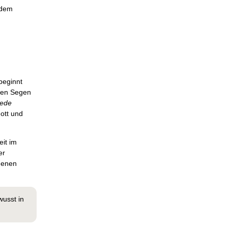
edem
beginnt
chen Segen
iede
ott und
eit im
er
ngenen
wusst in