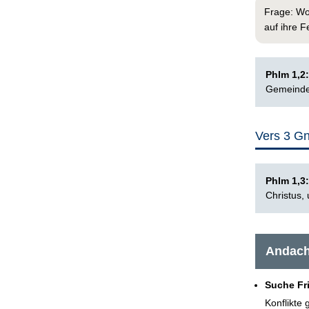
Frage: Wo
auf ihre F
Phlm 1,2
Gemeinde,
Vers 3 G
Phlm 1,3
Christus,
Andach
Suche Fr
Konflikte g