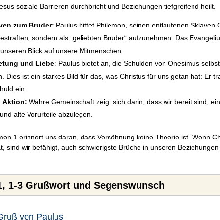
sus soziale Barrieren durchbricht und Beziehungen tiefgreifend heilt.
ven zum Bruder:
Paulus bittet Philemon, seinen entlaufenen Sklaven
 Bestraften, sondern als „geliebten Bruder“ aufzunehmen. Das Evangeli
 unseren Blick auf unsere Mitmenschen.
retung und Liebe:
Paulus bietet an, die Schulden von Onesimus selbst
. Dies ist ein starkes Bild für das, was Christus für uns getan hat: Er tra
huld ein.
 Aktion:
Wahre Gemeinschaft zeigt sich darin, dass wir bereit sind, ei
und alte Vorurteile abzulegen.
mon 1 erinnert uns daran, dass Versöhnung keine Theorie ist. Wenn Ch
, sind wir befähigt, auch schwierigste Brüche in unseren Beziehungen 
1, 1-3 Grußwort und Segenswunsch
Gruß von Paulus