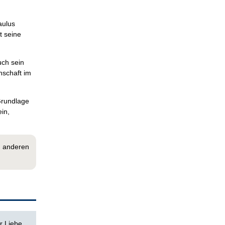
aulus
t seine
uch sein
nschaft im
Grundlage
ein,
u anderen
r Liebe