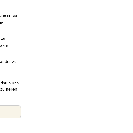
 Onesimus
um
 zu
t für
nander zu
ristus uns
zu heilen.