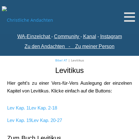
WA-
Einzelchat
-
Comm
unity
-
Kanal
-
Instagram
Zu den Andachten
-
Zu meiner Person
Bibel AT
|
Levitikus
Levitikus
Hier geht's zu einer Vers-für-Vers Auslegung der einzelnen
Kapitel von Levitikus. Klicke einfach auf die Buttons:
Lev Kap. 1
Lev Kap. 2-18
Lev Kap. 19
Lev Kap. 20-27
Zum Buch Levitikus