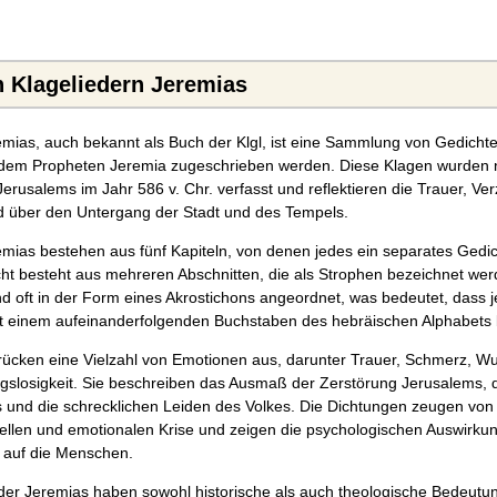
n Klageliedern Jeremias
remias, auch bekannt als Buch der Klgl, ist eine Sammlung von Gedicht
 dem Propheten Jeremia zugeschrieben werden. Diese Klagen wurden 
erusalems im Jahr 586 v. Chr. verfasst und reflektieren die Trauer, Ve
d über den Untergang der Stadt und des Tempels.
emias bestehen aus fünf Kapiteln, von denen jedes ein separates Gedich
ht besteht aus mehreren Abschnitten, die als Strophen bezeichnet wer
nd oft in der Form eines Akrostichons angeordnet, was bedeutet, dass 
it einem aufeinanderfolgenden Buchstaben des hebräischen Alphabets 
drücken eine Vielzahl von Emotionen aus, darunter Trauer, Schmerz, W
gslosigkeit. Sie beschreiben das Ausmaß der Zerstörung Jerusalems, d
 und die schrecklichen Leiden des Volkes. Die Dichtungen zeugen von
tuellen und emotionalen Krise und zeigen die psychologischen Auswirku
 auf die Menschen.
eder Jeremias haben sowohl historische als auch theologische Bedeutu