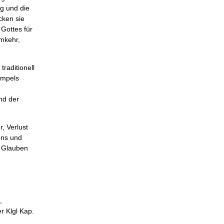
ng und die
cken sie
Gottes für
Umkehr,
raditionell
empels
nd der
, Verlust
ons und
n Glauben
,
r Klgl Kap.