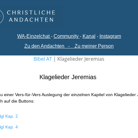
WA-
Einzelchat
-
Comm
unity
-
Kanal
-
Instagram
Zu den Andachten
-
Zu meiner Person
Bibel AT
|
Klagelieder Jeremias
Klagelieder Jeremias
zu einer Vers-für-Vers Auslegung der einzelnen Kapitel von Klagelieder
ch auf die Buttons:
lgl Kap. 2
lgl Kap. 4