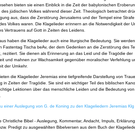
esehen bieten sie einen Einblick in die Zeit der babylonischen Eroberu
 des jüdischen Volkes während dieser Zeit. Theologisch betrachtet drü
gung aus, dass die Zerstörung Jerusalems und der Tempel eine Strafe 
des Volkes waren. Die Klagelieder erinnern an die Notwendigkeit der 
s Vertrauens auf Gott in Zeiten des Leidens.
us haben die Klagelieder auch eine liturgische Bedeutung. Sie werden t
n Fastentag Tischa beAv, der dem Gedenken an die Zerstörung des T
, rezitiert. Sie dienen als Erinnerung an das Leid und die Tragödie der
it und mahnen zur Wachsamkeit gegenüber moralischer Verfehlung u
it der Umkehr.
eten die Klagelieder Jeremias eine tiefgreifende Darstellung von Trauer
 in Zeiten der Tragödie. Sie sind ein wichtiger Teil des biblischen Kan
wichtige Lektionen über das menschliche Leiden und die Bedeutung vo
.
 zu einer Auslegung von G. de Koning zu den Klageliedern Jeremias Klg
 Christliche Bibel - Auslegung, Kommentar, Andacht, Impuls, Erklärung
zw. Predigt zu ausgewählten Bibelversen aus dem Buch der Klageliede