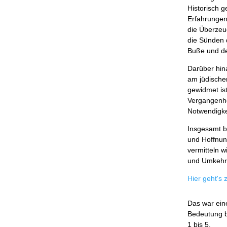
Historisch g
Erfahrungen
die Überzeu
die Sünden 
Buße und de
Darüber hina
am jüdische
gewidmet ist
Vergangenhe
Notwendigke
Insgesamt bi
und Hoffnung
vermitteln 
und Umkehr
Hier geht's
Das war eine
Bedeutung b
1 bis 5.