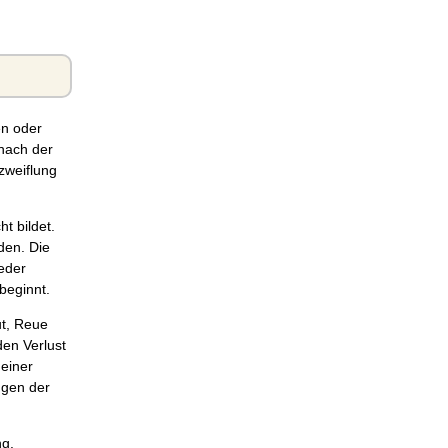
en oder
nach der
rzweiflung
t bildet.
den. Die
jeder
beginnt.
ut, Reue
en Verlust
 einer
ngen der
ng.