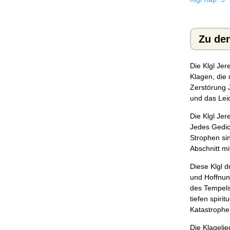
Zu de
Die Klgl Je
Klagen, die
Zerstörung J
und das Lei
Die Klgl Jer
Jedes Gedic
Strophen si
Abschnitt m
Diese Klgl 
und Hoffnun
des Tempels
tiefen spiri
Katastrophe
Die Klageli