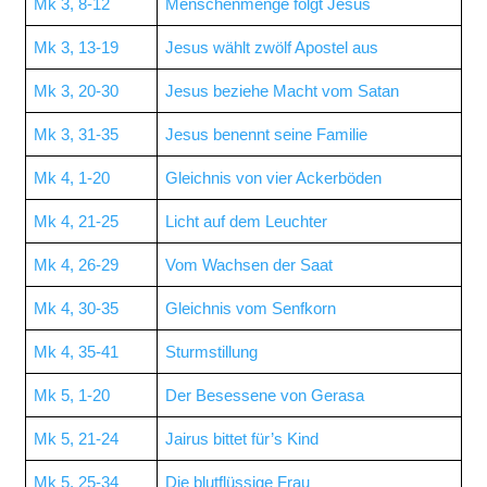
Mk 3, 8-12
Menschenmenge folgt Jesus
Mk 3, 13-19
Jesus wählt zwölf Apostel aus
Mk 3, 20-30
Jesus beziehe Macht vom Satan
Mk 3, 31-35
Jesus benennt seine Familie
Mk 4, 1-20
Gleichnis von vier Ackerböden
Mk 4, 21-25
Licht auf dem Leuchter
Mk 4, 26-29
Vom Wachsen der Saat
Mk 4, 30-35
Gleichnis vom Senfkorn
Mk 4, 35-41
Sturmstillung
Mk 5, 1-20
Der Besessene von Gerasa
Mk 5, 21-24
Jairus bittet für’s Kind
Mk 5, 25-34
Die blutflüssige Frau