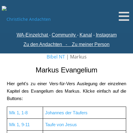
WA-
Einzelchat
-
Comm
unity
-
Kanal
-
Instagram
Zu den Andachten
-
Zu meiner Person
Bibel NT
|
Markus
Markus Evangelium
Hier geht's zu einer Vers-für-Vers Auslegung der einzelnen
Kapitel des Evangelium des Markus. Klicke einfach auf die
Buttons:
Mk 1, 1-8
Johannes der Täufers
Mk 1, 9-11
Taufe von Jesus