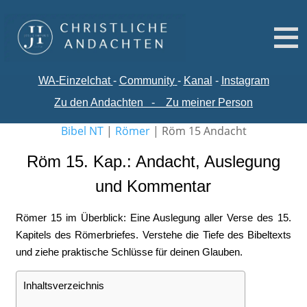
WA-
Einzelchat
-
Comm
unity
-
Kanal
-
Instagram
Zu den Andachten
-
Zu meiner Person
Bibel NT
|
Römer
|
Röm 15 Andacht
Röm 15. Kap.: Andacht, Auslegung
und Kommentar
Römer 15 im Überblick: Eine Auslegung aller Verse des 15.
Kapitels des Römerbriefes. Verstehe die Tiefe des Bibeltexts
und ziehe praktische Schlüsse für deinen Glauben.
Inhaltsverzeichnis