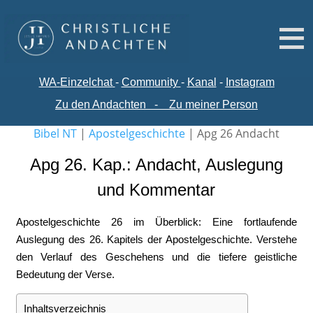
WA-
Einzelchat
-
Comm
unity
-
Kanal
-
Instagram
Zu den Andachten
-
Zu meiner Person
Bibel NT
|
Apostelgeschichte
|
Apg 26 Andacht
Apg 26. Kap.: Andacht, Auslegung
und Kommentar
Apostelgeschichte 26 im Überblick: Eine fortlaufende
Auslegung des 26. Kapitels der Apostelgeschichte. Verstehe
den Verlauf des Geschehens und die tiefere geistliche
Bedeutung der Verse.
Inhaltsverzeichnis