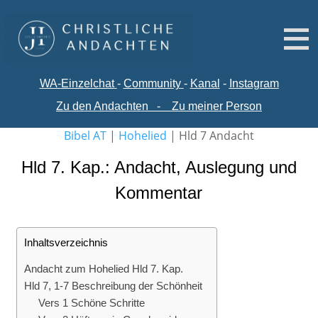
WA-
Einzelchat
-
Comm
unity
-
Kanal
-
Instagram
Zu den Andachten
-
Zu meiner Person
Bibel AT
|
Hohelied
|
Hld 7 Andacht
Hld 7. Kap.: Andacht, Auslegung und
Kommentar
Inhaltsverzeichnis
Andacht zum Hohelied Hld 7. Kap.
Hld 7, 1-7 Beschreibung der Schönheit
Vers 1 Schöne Schritte