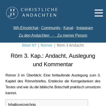
WA-
Einzelchat
-
Comm
unity
-
Kanal
-
Instagram
Zu den Andachten
-
Zu meiner Person
Bibel NT
|
Römer
|
Röm 3 Andacht
Röm 3. Kap.: Andacht, Auslegung
und Kommentar
Römer 3 im Überblick: Eine fortlaufende Auslegung zum 3.
Kapitel des Römerbriefes. Entdecke die Kerngedanken des
Textes und wie du die biblische Botschaft praktisch umsetzen
kannst.
Inhaltsverzeichnis