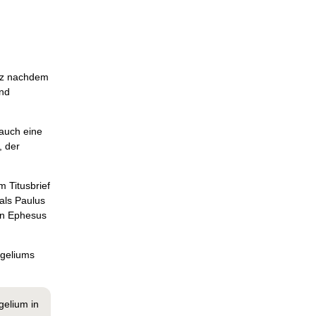
urz nachdem
und
 auch eine
, der
 Titusbrief
 als Paulus
 in Ephesus
ngeliums
gelium in