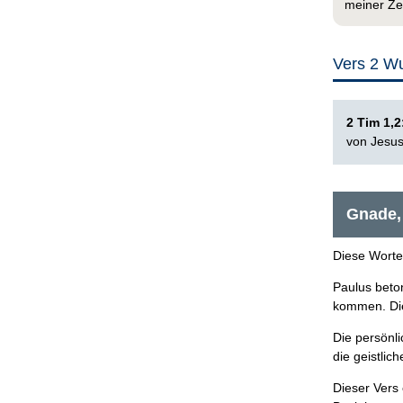
meiner Ze
Vers 2 W
2 Tim 1,
von Jesus
Gnade,
Diese Worte
Paulus beto
kommen. Die
Die persönl
die geistlic
Dieser Vers