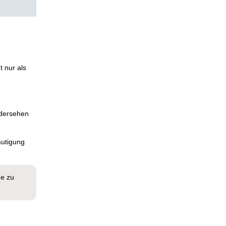
t nur als
edersehen
mutigung
he zu