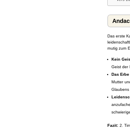
Andach
Das erste Ka
leidenschaft
mutig zum E
Kein Geis
Geist der
Das Erbe
Mutter und
Glaubens 
Leidensc
anzufache
schwierig
Fazit:
2. Tim