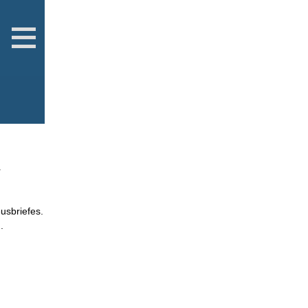
r
usbriefes.
.