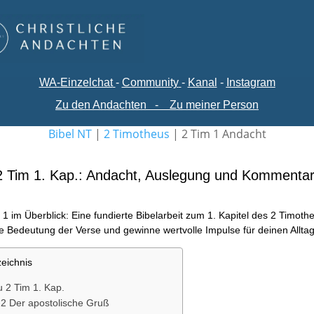
WA-
Einzelchat
-
Comm
unity
-
Kanal
-
Instagram
Zu den Andachten
-
Zu meiner Person
Bibel NT
|
2 Timotheus
|
2 Tim 1 Andacht
2 Tim 1. Kap.: Andacht, Auslegung und Kommenta
1 im Überblick: Eine fundierte Bibelarbeit zum 1. Kapitel des 2 Timothe
ie Bedeutung der Verse und gewinne wertvolle Impulse für deinen Alltag
zeichnis
 2 Tim 1. Kap.
-2 Der apostolische Gruß