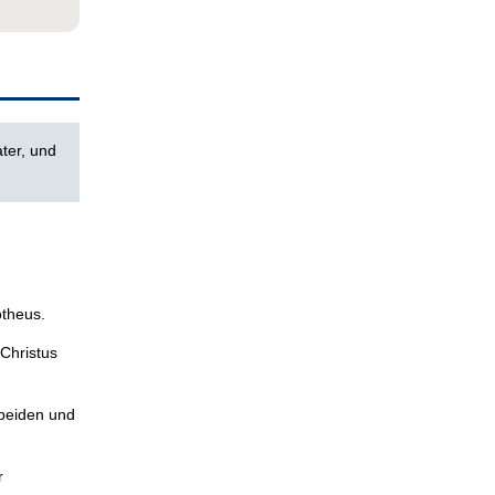
ter, und
otheus.
Christus
 beiden und
r