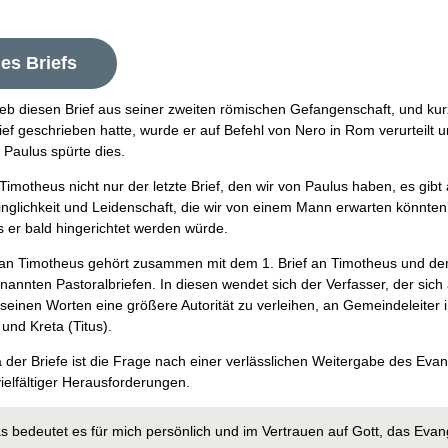
des Briefs
ieb diesen Brief aus seiner zweiten römischen Gefangenschaft, und k
ief geschrieben hatte, wurde er auf Befehl von Nero in Rom verurteilt 
. Paulus spürte dies.
 Timotheus nicht nur der letzte Brief, den wir von Paulus haben, es gibt
inglichkeit und Leidenschaft, die wir von einem Mann erwarten könnten
s er bald hingerichtet werden würde.
f an Timotheus gehört zusammen mit dem 1. Brief an Timotheus und dem
annten Pastoralbriefen. In diesen wendet sich der Verfasser, der sich
 seinen Worten eine größere Autorität zu verleihen, an Gemeindeleiter
und Kreta (Titus).
der Briefe ist die Frage nach einer verlässlichen Weitergabe des Eva
ielfältiger Herausforderungen.
s bedeutet es für mich persönlich und im Vertrauen auf Gott, das Evan