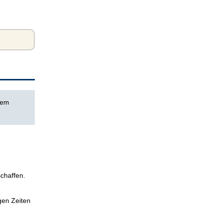
dem
schaffen.
igen Zeiten