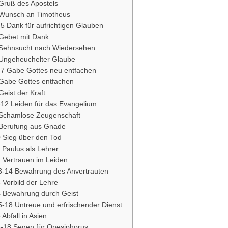
 Gruß des Apostels
 Wunsch an Timotheus
-5 Dank für aufrichtigen Glauben
 Gebet mit Dank
 Sehnsucht nach Wiedersehen
5 Ungeheuchelter Glaube
6-7 Gabe Gottes neu entfachen
 Gabe Gottes entfachen
Geist der Kraft
-12 Leiden für das Evangelium
 Schamlose Zeugenschaft
 Berufung aus Gnade
0 Sieg über den Tod
 Paulus als Lehrer
 Vertrauen im Leiden
13-14 Bewahrung des Anvertrauten
 Vorbild der Lehre
4 Bewahrung durch Geist
5-18 Untreue und erfrischender Dienst
 Abfall in Asien
6-18 Segen für Onesiphorus