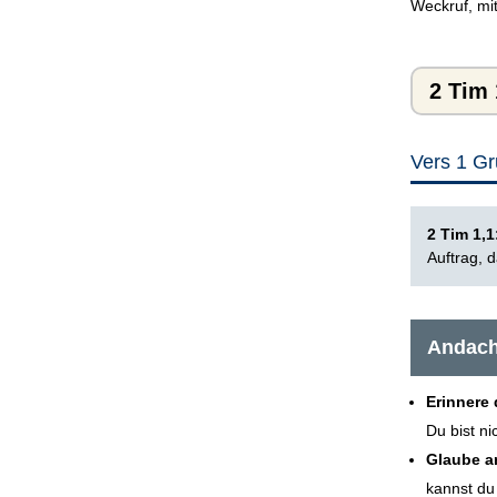
Weckruf, mit
2 Tim 
Vers 1 Gr
2 Tim 1,
Auftrag, 
Andach
Erinnere
Du bist ni
Glaube an
kannst du