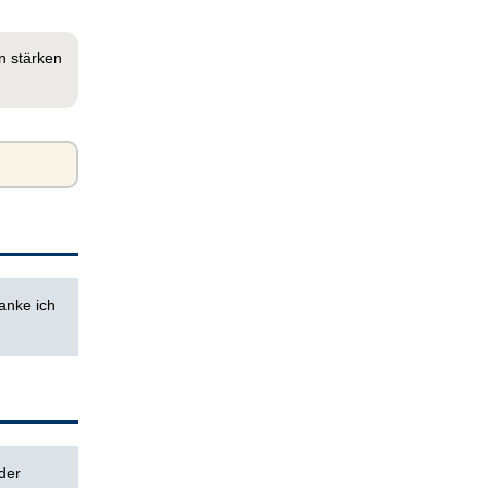
n stärken
anke ich
der