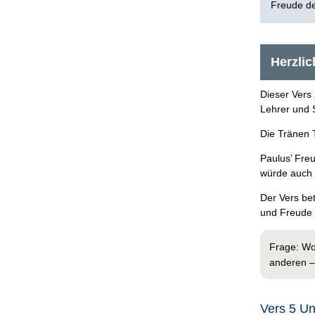
Freude d
Herzli
Dieser Vers 
Lehrer und 
Die Tränen T
Paulus’ Fre
würde auch s
Der Vers be
und Freude 
Frage: Wo
anderen –
​Vers 5 U