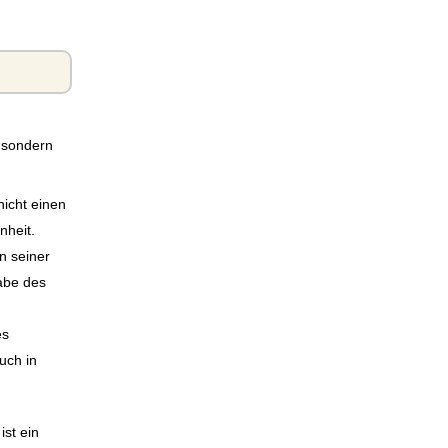
, sondern
nicht einen
nheit.
n seiner
gabe des
es
uch in
ist ein