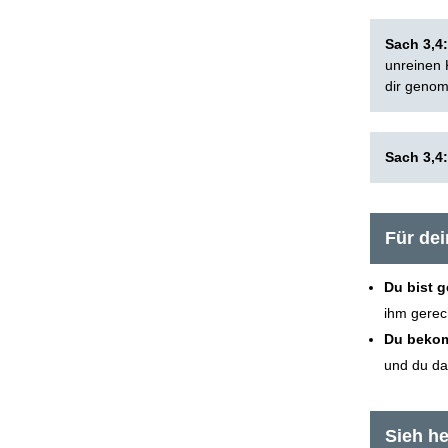
Sach 3,4
unreinen 
dir genom
Sach 3,4
Für de
Du bist 
ihm gerec
Du bekom
und du dar
Sieh he