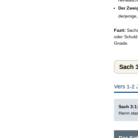
reinwäsch
Der Zwei
derjenige
Fazit:
Sachar
oder Schuld 
Gnade.
Sach 3
Vers 1-2
Sach 3:1
Herrn sta