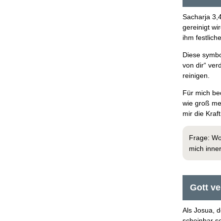
Sacharja 3,4
gereinigt wi
ihm festlic
Diese symbo
von dir“ ver
reinigen.
Für mich be
wie groß me
mir die Kra
Frage: Wo
mich inne
Gott ve
Als Josua, d
scheinbar s