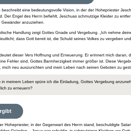
 beschreibt eine bedeutungsvolle Vision, in der der Hohepriester Jesc
rd. Der Engel des Herrn befiehlt, Jeschuas schmutzige Kleider zu entf
he Gewänder anzuziehen.
lische Handlung zeigt Gottes Gnade und Vergebung. „Ich nehme dei
deutlicht, dass Gott bereit ist, die Schuld seines Volkes zu vergeben und
deutet dieser Vers Hoffnung und Erneuerung. Er erinnert mich daran, 
ine Fehler sind, Gottes Barmherzigkeit immer größer ist. Diese Vergeb
ft, mich neu auszurichten und mein Leben nach seinen Geboten zu gest
 in meinem Leben spüre ich die Einladung, Gottes Vergebung anzun
rlich zu erneuern?
rgibt
er Hohepriester, in der Gegenwart des Herrn stand, beschuldigte Satan
oliden Gründen – Josua war schuldig, in schmutzigen Kleidern vor Gott