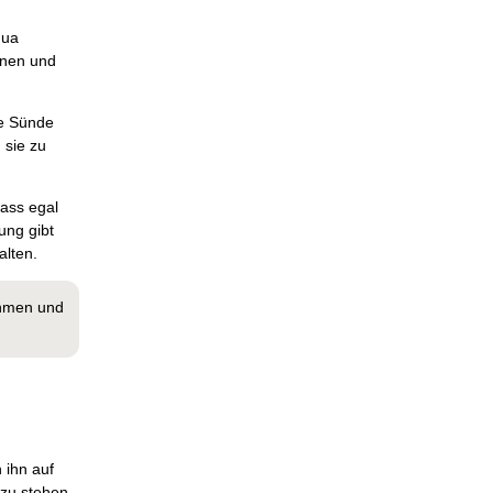
hua
ernen und
ne Sünde
 sie zu
dass egal
ung gibt
alten.
ehmen und
 ihn auf
 zu stehen.