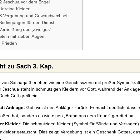
-2 Jeschua vor dem Engel
Unreine Kleider
-6 Vergebung und Gewandwechsel
 Bedingungen für den Dienst
 Verheißung des „Zweiges“
Stein mit sieben Augen
0 Frieden
t zu Sach 3. Kap.
n von Sacharja 3 erleben wir eine Gerichtsszene mit großer Symbolkraf
r Jeschua steht in schmutzigen Kleidern vor Gott, während der Ankläge
Doch Gott greift ein.
att Anklage:
Gott weist den Ankläger zurück. Er macht deutlich, dass e
stoßen hat, sondern es wie einen „Brand aus dem Feuer“ gerettet hat.
r Kleider:
Die schmutzigen Kleider (Symbol für Sünde und Versagen
tkleider getauscht. Dies zeigt: Vergebung ist ein Geschenk Gottes, da