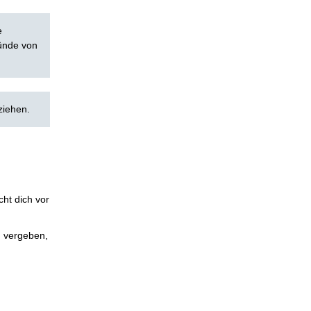
e
Sünde von
ziehen.
cht dich vor
d vergeben,