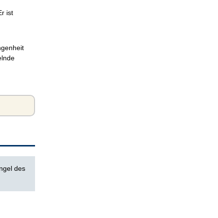
r ist
ngenheit
elnde
ngel des