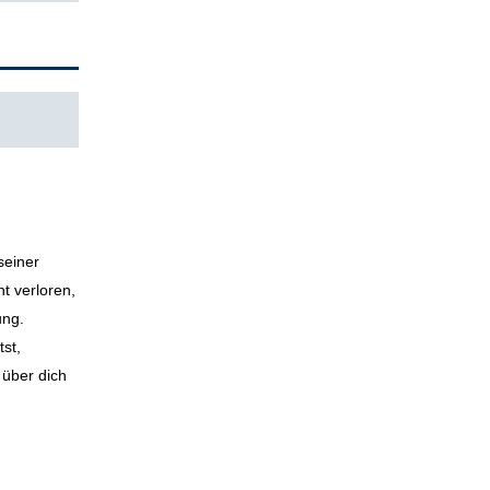
.
seiner
t verloren,
ung.
tst,
 über dich