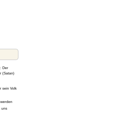
t: Der
r (Satan)
r sein Volk
) werden
s uns