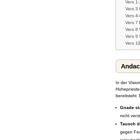
Vers 1
Vers 3 
Vers 4
Vers 7
Vers 8
Vers 9 
Vers 1
Andach
In der Visio
Hoheprieste
bereitsteht. 
Gnade st
nicht ver
Tausch de
gegen Fes