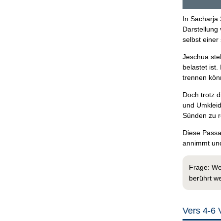
In Sacharja 
Darstellung
selbst einer
Jeschua ste
belastet ist
trennen kön
Doch trotz 
und Umkleidu
Sünden zu re
Diese Passa
annimmt und
Frage: We
berührt w
Vers 4-6