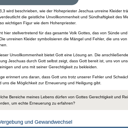
3,3 wird beschrieben, wie der Hohepriester Jeschua unreine Kleider trä
 verdeutlicht die geistliche Unvollkommenheit und Sündhaftigkeit des 
 so wichtigen Figur wie dem Hohenpriester.
ht hier stellvertretend für das gesamte Volk Gottes, das von Sünde und
. Die unreinen Kleider symbolisieren die Mängel und Fehler, die uns von
nen.
dieser Unvollkommenheit bietet Gott eine Lösung an. Die anschließend
ng Jeschuas durch Gott selbst zeigt, dass Gott bereit ist, uns von un
inigen und uns mit seiner Gerechtigkeit zu bekleiden.
ge erinnert uns daran, dass Gott uns trotz unserer Fehler und Schwä
 uns die Möglichkeit zur Erneuerung und Heiligung gibt.
lche Bereiche meines Lebens dürfen von Gottes Gerechtigkeit und Re
erden, um echte Erneuerung zu erfahren?
 Vergebung und Gewandwechsel