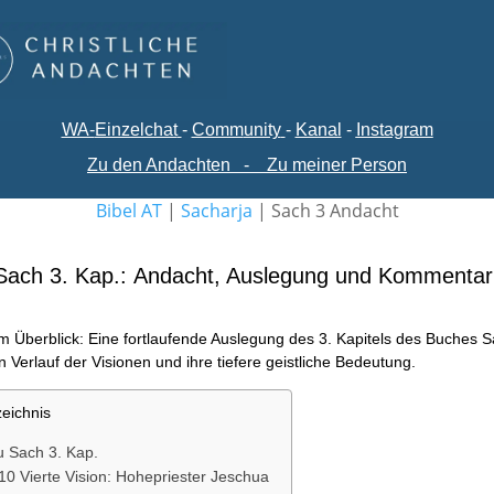
WA-
Einzelchat
-
Comm
unity
-
Kanal
-
Instagram
Zu den Andachten
-
Zu meiner Person
Bibel AT
|
Sacharja
|
Sach 3 Andacht
Sach 3. Kap.: Andacht, Auslegung und Kommentar
m Überblick: Eine fortlaufende Auslegung des 3. Kapitels des Buches S
 Verlauf der Visionen und ihre tiefere geistliche Bedeutung.
zeichnis
u Sach 3. Kap.
10 Vierte Vision: Hohepriester Jeschua