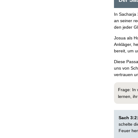
Der Sat
In Sacharja 
an seiner re
den jeder Gl
Josua als H
Ankläger, h
bereit, um 
Diese Passa
uns von Schu
vertrauen u
Frage: In
lernen, i
Sach 3:2
schelte di
Feuer her