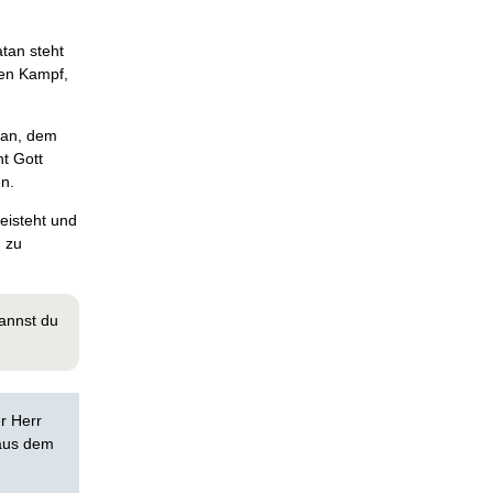
atan steht
hen Kampf,
atan, dem
t Gott
en.
eisteht und
n zu
annst du
er Herr
 aus dem