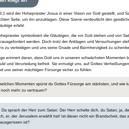
an klagt an
3,1 wird der Hohepriester Josua in einer Vision vor Gott gestellt, und S
chten Seite, um ihn anzuklagen. Diese Szene verdeutlicht den geistlic
äubige erlebt.
ohepriester symbolisiert die Gläubigen, die vor Gott stehen und von S
erausgefordert werden. Doch trotz der Anklagen und Versuchungen steh
uns zu verteidigen und uns seine Gnade und Barmherzigkeit zu schenk
ge erinnert daran, dass Gott uns in unseren schwächsten Momenten b
ld und Verurteilung befreit. Sie ermutigt uns, auf Gottes Verheißunge
nd uns seiner mächtigen Fürsorge sicher zu fühlen.
 welchen Momenten spürst du Gottes Fürsorge am stärksten, und wie k
hr noch mehr zu vertrauen?
:
‭Da sprach der Herr zum Satan: Der Herr schelte dich, du Satan; ja, d
ch, er, der Jerusalem erwählt hat! Ist dieser nicht ein Brandscheit, das
ausgerissen ist?