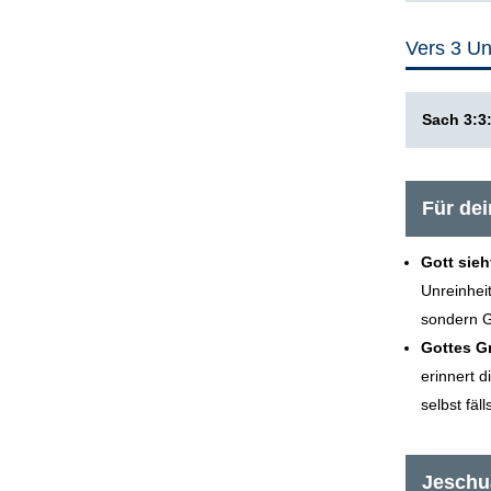
Vers 3 Un
Sach 3:3
Für de
Gott sieh
Unreinhei
sondern G
Gottes G
erinnert d
selbst fälls
Jeschua