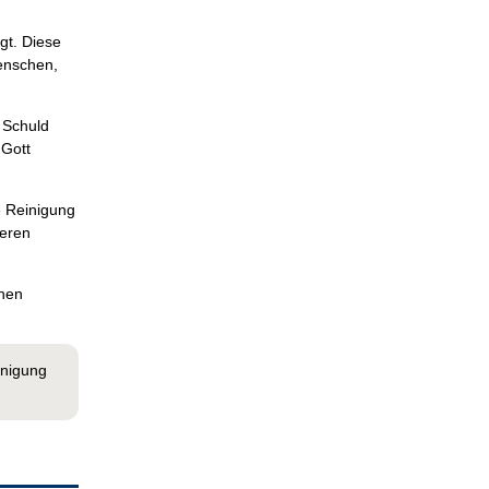
gt. Diese
Menschen,
 Schuld
 Gott
e Reinigung
seren
chen
inigung