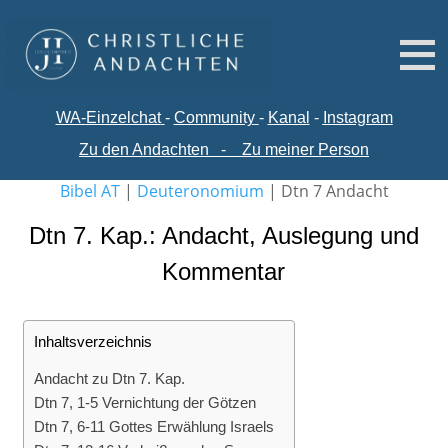
WA-
Einzelchat
-
Comm
unity
-
Kanal
-
Instagram
Zu den Andachten
-
Zu meiner Person
Bibel AT
|
Deuteronomium
|
Dtn 7 Andacht
Dtn 7. Kap.: Andacht, Auslegung und
Kommentar
Inhaltsverzeichnis
Andacht zu Dtn 7. Kap.
Dtn 7, 1-5 Vernichtung der Götzen
Dtn 7, 6-11 Gottes Erwählung Israels