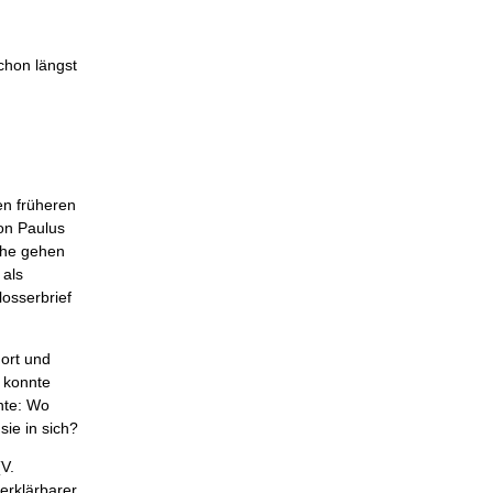
chon längst
en früheren
von Paulus
rche gehen
 als
osserbrief
nort und
n konnte
ente: Wo
sie in sich?
(V.
erklärbarer