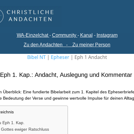
WA-
Einzelchat
-
Comm
unity
-
Kanal
-
Instagram
Zu den Andachten
-
Zu meiner Person
Bibel NT
|
Epheser
|
Eph 1 Andacht
Eph 1. Kap.: Andacht, Auslegung und Kommentar
 Überblick: Eine fundierte Bibelarbeit zum 1. Kapitel des Epheserbrief
ie Bedeutung der Verse und gewinne wertvolle Impulse für deinen Alltag
zeichnis
u Eph 1. Kap.
 Gottes ewiger Ratschluss