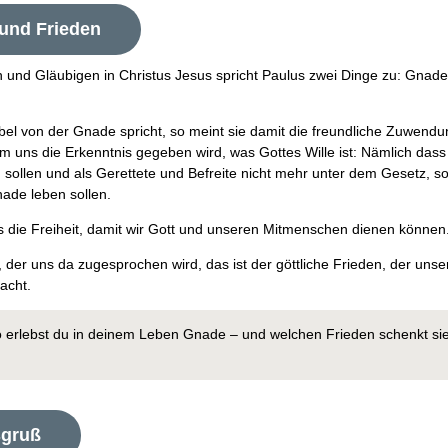
und Frieden
n und Gläubigen in Christus Jesus spricht Paulus zwei Dinge zu: Gnad
bel von der Gnade spricht, so meint sie damit die freundliche Zuwend
m uns die Erkenntnis gegeben wird, was Gottes Wille ist: Nämlich dass
n sollen und als Gerettete und Befreite nicht mehr unter dem Gesetz, s
nade leben sollen.
ns die Freiheit, damit wir Gott und unseren Mitmenschen dienen können
 der uns da zugesprochen wird, das ist der göttliche Frieden, der uns
macht.
 erlebst du in deinem Leben Gnade – und welchen Frieden schenkt si
gruß