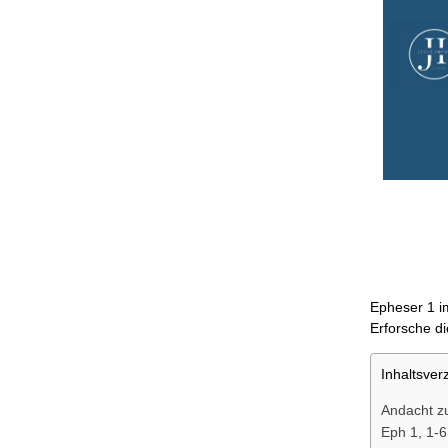
Epheser 1 im
Erforsche d
Inhaltsver
Andacht z
Eph 1, 1-6