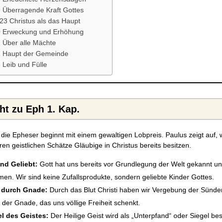
9 Überragende Kraft Gottes
23 Christus als das Haupt
0 Erweckung und Erhöhung
 Über alle Mächte
2 Haupt der Gemeinde
 Leib und Fülle
t zu Eph 1. Kap.
 die Epheser beginnt mit einem gewaltigen Lobpreis. Paulus zeigt auf,
ren geistlichen Schätze Gläubige in Christus bereits besitzen.
nd Geliebt:
Gott hat uns bereits vor Grundlegung der Welt gekannt u
n. Wir sind keine Zufallsprodukte, sondern geliebte Kinder Gottes.
 durch Gnade:
Durch das Blut Christi haben wir Vergebung der Sünden.
der Gnade, das uns völlige Freiheit schenkt.
l des Geistes:
Der Heilige Geist wird als „Unterpfand“ oder Siegel be