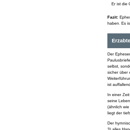
Er ist die
Fazit:
Ephese
haben. Es is
Erzabt
Der Epheser
Paulusbrief
selbst, son
sicher über 
Weiterführu
ist auffallen
In einer Zei
seine Leben
(ähnlich wie
liegt der ti
Der hymnisc
3) alles Ha