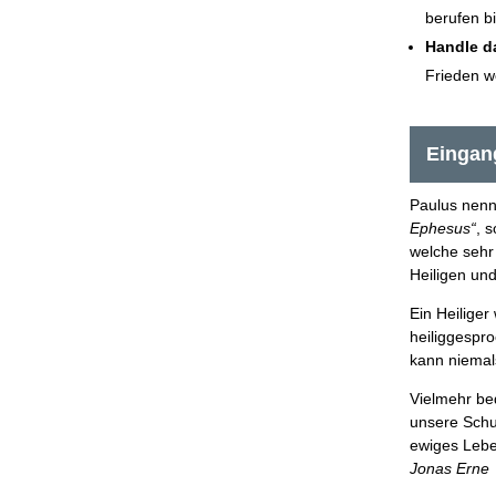
berufen bi
Handle d
Frieden we
Eingan
Paulus nenn
Ephesus“
, 
welche sehr
Heiligen un
Ein Heilige
heiliggespr
kann niemal
Vielmehr be
unsere Schul
ewiges Lebe
Jonas Erne