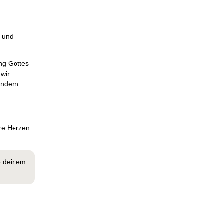
e und
ung Gottes
 wir
ondern
.
ere Herzen
e deinem