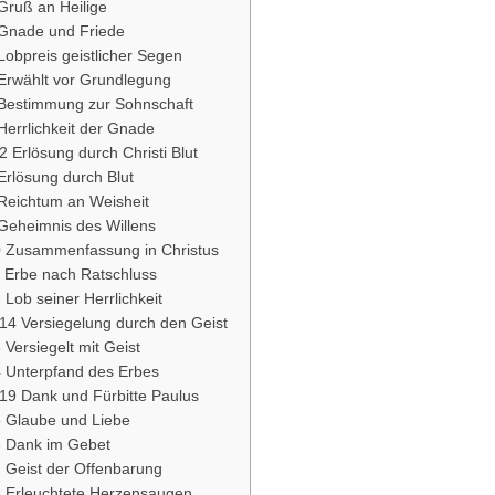
Gruß an Heilige
 Gnade und Friede
Lobpreis geistlicher Segen
 Erwählt vor Grundlegung
 Bestimmung zur Sohnschaft
Herrlichkeit der Gnade
2 Erlösung durch Christi Blut
Erlösung durch Blut
 Reichtum an Weisheit
 Geheimnis des Willens
0 Zusammenfassung in Christus
1 Erbe nach Ratschluss
 Lob seiner Herrlichkeit
14 Versiegelung durch den Geist
 Versiegelt mit Geist
4 Unterpfand des Erbes
-19 Dank und Fürbitte Paulus
5 Glaube und Liebe
6 Dank im Gebet
7 Geist der Offenbarung
8 Erleuchtete Herzensaugen