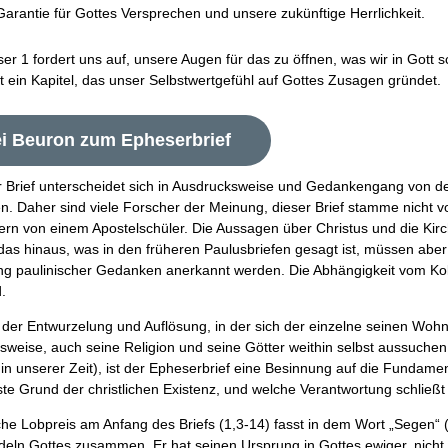
 Garantie für Gottes Versprechen und unsere zukünftige Herrlichkeit.
r 1 fordert uns auf, unsere Augen für das zu öffnen, was wir in Gott s
t ein Kapitel, das unser Selbstwertgefühl auf Gottes Zusagen gründet.
ei Beuron zum Epheserbrief
 Brief unterscheidet sich in Ausdrucksweise und Gedankengang von d
en. Daher sind viele Forscher der Meinung, dieser Brief stamme nicht 
dern von einem Apostelschüler. Die Aussagen über Christus und die Ki
das hinaus, was in den früheren Paulusbriefen gesagt ist, müssen aber
ng paulinischer Gedanken anerkannt werden. Die Abhängigkeit vom Kol
d.
t der Entwurzelung und Auflösung, in der sich der einzelne seinen Woh
sweise, auch seine Religion und seine Götter weithin selbst aussuche
 in unserer Zeit), ist der Epheserbrief eine Besinnung auf die Fundam
efste Grund der christlichen Existenz, und welche Verantwortung schließt 
he Lobpreis am Anfang des Briefs (1,3-14) fasst in dem Wort „Segen“ 
ndeln Gottes zusammen. Er hat seinen Ursprung in Gottes ewiger, nicht 