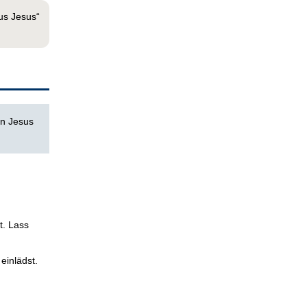
tus Jesus“
on Jesus
t. Lass
einlädst.