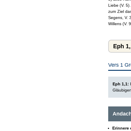
Liebe (V. 5
zum Ziel da
Segens, V. 
Willens (V. 
Eph 1,
Vers 1 Gr
Eph 1,1:
P
Gläubigen
Andach
Erinnere 