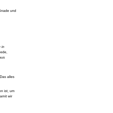
 Gnade und
 in
rede,
aus
Das alles
n ist, um
amit wir