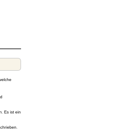
 welche
nd
 Es ist ein
schrieben.