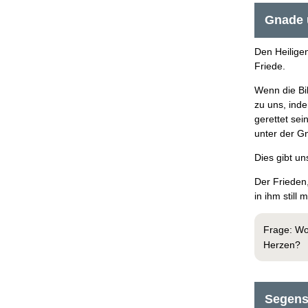
Gnade 
Den Heilige
Friede.
Wenn die Bi
zu uns, inde
gerettet sei
unter der G
Dies gibt u
Der Frieden,
in ihm still 
Frage: Wo
Herzen?
Segens