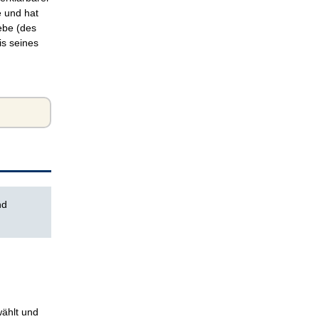
e und hat
ebe (des
is seines
nd
wählt und