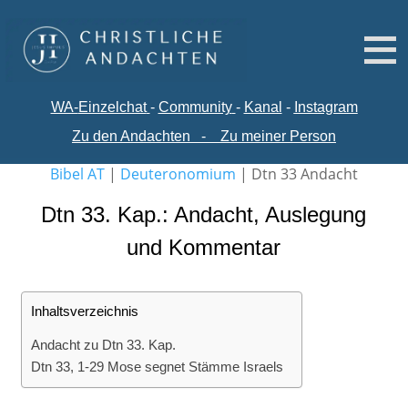
WA-
Einzelchat
-
Comm
unity
-
Kanal
-
Instagram
Zu den Andachten
-
Zu meiner Person
Bibel AT
|
Deuteronomium
|
Dtn 33 Andacht
Dtn 33. Kap.: Andacht, Auslegung
und Kommentar
Inhaltsverzeichnis
Andacht zu Dtn 33. Kap.
Dtn 33, 1-29 Mose segnet Stämme Israels