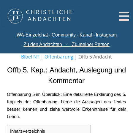
WA-
Einzelchat
-
Comm
unity
-
Kanal
-
Instagram
Zu den Andachten
-
Zu meiner Person
Bibel NT
|
Offenbarung
|
Offb 5 Andacht
Offb 5. Kap.: Andacht, Auslegung und
Kommentar
Offenbarung 5 im Überblick: Eine detaillierte Erklärung des 5.
Kapitels der Offenbarung. Lerne die Aussagen des Textes
besser kennen und ziehe wertvolle Erkenntnisse für dein
Leben.
Inhaltsverzeichnis