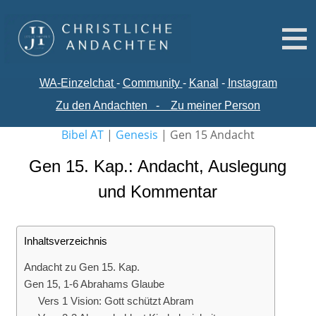
WA-
Einzelchat
-
Comm
unity
-
Kanal
-
Instagram
Zu den Andachten
-
Zu meiner Person
Bibel AT
|
Genesis
|
Gen 15 Andacht
Gen 15. Kap.: Andacht, Auslegung
und Kommentar
Inhaltsverzeichnis
Andacht zu Gen 15. Kap.
Gen 15, 1-6 Abrahams Glaube
Vers 1 Vision: Gott schützt Abram