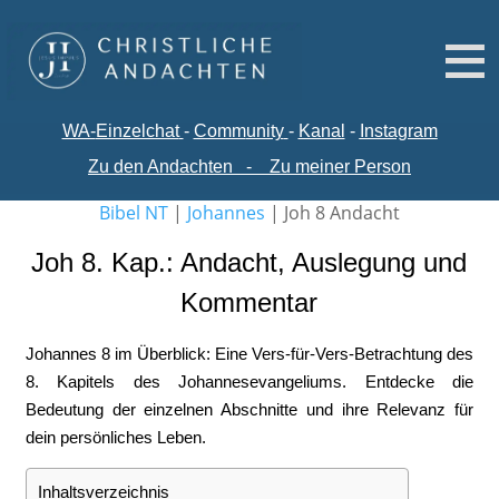
WA-
Einzelchat
-
Comm
unity
-
Kanal
-
Instagram
Zu den Andachten
-
Zu meiner Person
Bibel NT
|
Johannes
|
Joh 8 Andacht
Joh 8. Kap.: Andacht, Auslegung und
Kommentar
Johannes 8 im Überblick: Eine Vers-für-Vers-Betrachtung des
8. Kapitels des Johannesevangeliums. Entdecke die
Bedeutung der einzelnen Abschnitte und ihre Relevanz für
dein persönliches Leben.
Inhaltsverzeichnis