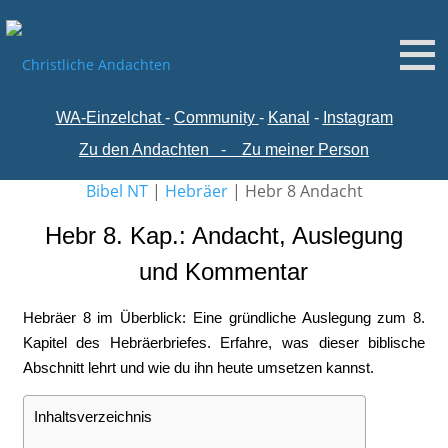
WA-
Einzelchat
-
Comm
unity
-
Kanal
-
Instagram
Zu den Andachten
-
Zu meiner Person
Bibel NT
|
Hebräer
|
Hebr 8 Andacht
Hebr 8. Kap.: Andacht, Auslegung
und Kommentar
Hebräer 8 im Überblick: Eine gründliche Auslegung zum 8.
Kapitel des Hebräerbriefes. Erfahre, was dieser biblische
Abschnitt lehrt und wie du ihn heute umsetzen kannst.
Inhaltsverzeichnis